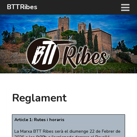
Skip
BTTRibes
to
content
Reglament
Article 1: Rutes i horaris
La Marxa BTT Ribes serà el diumenge 22 de Febrer de