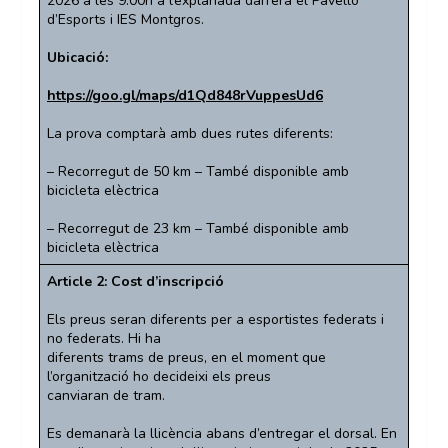
2026 a les 9:00h a l’explanada darrera el Pavelló
d’Esports i IES Montgros.
Ubicació:
https://goo.gl/maps/d1Qd848rVuppesUd6
La prova comptarà amb dues rutes diferents:
– Recorregut de 50 km – També disponible amb
bicicleta elèctrica
– Recorregut de 23 km – També disponible amb
bicicleta elèctrica
Article 2: Cost d’inscripció
Els preus seran diferents per a esportistes federats i
no federats. Hi ha
diferents trams de preus, en el moment que
l’organització ho decideixi els preus
canviaran de tram.
Es demanarà la llicència abans d’entregar el dorsal. En