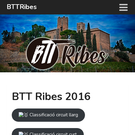
Skip
BTTRibes
to
content
BTT Ribes 2016
Classificació circuit llarg
Classificació circuit curt